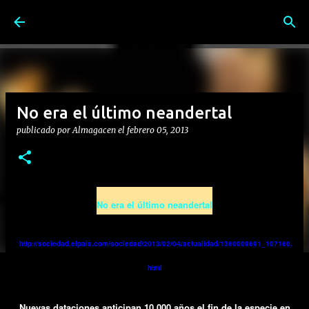
Ir al contenido principal
No era el último neandertal
publicado por
Almagacen
el
febrero 05, 2013
No era el último neandertal
http://sociedad.elpais.com/sociedad/2013/02/04/actualidad/1360009691_107160.
html
Nuevas dataciones anticipan 10.000 años el fin de la especie en