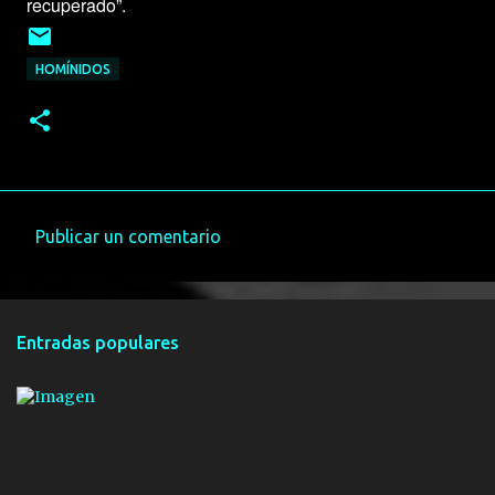
recuperado”.
HOMÍNIDOS
Publicar un comentario
C
o
m
Entradas populares
e
n
t
a
r